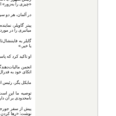
«چیزی را به‌زور» ا
در آلمان، هر دو سر
پیتر گاویلر، نمایند
میانبری را در مورد
گایلر به فایننشال‌‌
یا خیر.»
او تاکید کرد که پاسخ
انجمن مالیات‌‌‌دهندگ
اتکای خود به فدرال‌‌
مایکل یگر، رئیس ان
توصیه ما این است
نامحدودی بر آن دار
پیش از سفر جورجیا 
نوشت: «رها کردن ۴۳‌ درصد از ذخایر طلای ایتالیا در آمریکا تحت دولت غیرقابل اعتماد ترامپ برای منافع ملی بسیار خطرناک است.