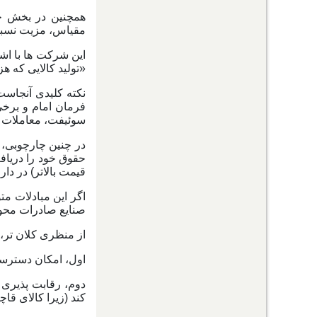
همچنین در بخش خد
مقیاس، مزیت نسبی 
این شرکت ها با اشت
«تولید کالایی که ه
نکته کلیدی آنجاس
فرمان امام و برخی
سوئیفت، معاملات خو
در چنین چارچوبی، 
حقوق خود را دریاف
قیمت بالاتر) در دارو
اگر این مبادلات مت
صنایع صادرات محو
از منظری کلان تر،
اول، امکان دسترسی 
دوم، رقابت پذیری ر
کند (زیرا کالای قا