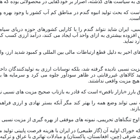
دی به سیاست های گذشته، اصرار بر خودکفایی در محصولاتی بوده که ه
ست که بحث تولید انبوه گندم در مناطق کم آب کشور با وجود بهره وری
است.
، ایران شاید نتواند گندم را با کارایی کشورهای حوزه دریای سیاه ت
افزوده بیشتری به ازای واحد آب ایجاد می کنند، درآمد ارزی کسب کرد
رد نماید.
ی اخیر به دلیل قطع ارتباطات مالی بین المللی و کمبود شدید ارز، و
 مزیت نسبی نادیده گرفته شد، بلکه نوسانات ارزی به تولیدکنندگان دا
ید کالاهای غیررقابتی در ظاهر سودآور جلوه می کرد و سرمایه ها
هیچ مزیت واقعی نداشتند.
بارز «بازار ناقص» است که قادر به بازتاب صحیح مزیت های نسبی ن
 نمی تواند وضع همه را بهتر کند مگر آنکه بستر نهادی و ارزی فراهم
زند.
 اوج تنگناهای تحریمی، نمونه های موفقی از بهره گیری از مزیت نسبی د
خوراک اولیه آن (گاز طبیعی) در ایران با هزینه فرصت پایینی تولید 
شرقی (چین، افغانستان، پاکستان) و مبادلات تهاتری با عراق و ترکیه