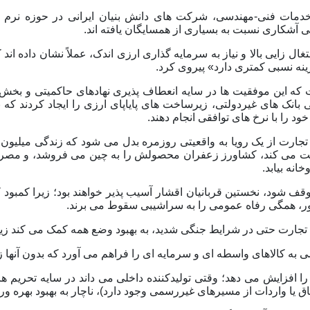
مات فنی-مهندسی، شرکت های دانش بنیان ایرانی در حوزه نرم ا
آشکاری نسبت به بسیاری از همسایگان یافته اند.
غال زایی بالا و نیاز به سرمایه گذاری ارزی اندک، عملاً نشان داده ا
زینه نسبی کمتری دارد» پیروی کرد.
ت که این موفقیت ها در سایه انعطاف پذیری نهادهای حاکمیتی و ب
 بانک های غیردولتی، زیرساخت های پایاپای ارزی را ایجاد کردند که 
د را با نرخ های توافقی انجام دهند.
تجارت از یک رویا به واقعیتی روزمره بدل می شود که زندگی میلیون ه
ت می کند، کشاورز زعفران محصولش را به چین می فروشد، و مصرف کن
خانه بیابد.
وقف شود، نخستین قربانیان اقشار آسیب پذیر خواهند بود؛ زیرا کمبود
ر، همگی رفاه عمومی را به سراشیبی سقوط می برند.
 تجارت حتی در شرایط جنگی شدید، به بهبود وضع همه کمک می کند زیرا
به کالاهای واسطه ای و سرمایه ای را فراهم می آورد که بدون آنها زن
ا افزایش می دهد؛ وقتی تولیدکننده داخلی می داند در سایه تحریم ها
چاق یا واردات از مسیرهای غیررسمی وجود دارد)، ناچار به بهبود بهره 