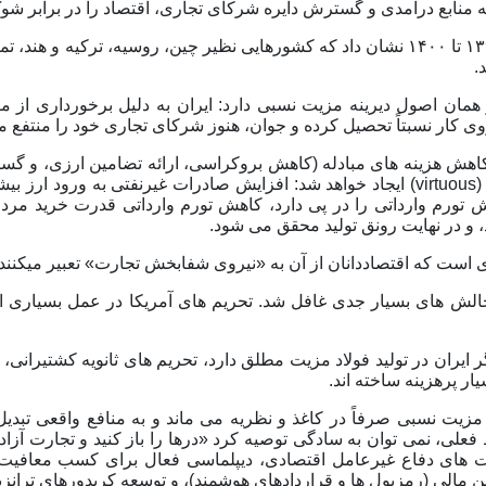
 منابع درآمدی و گسترش دایره شرکای تجاری، اقتصاد را در برابر شو
تجربه سال های ۱۳۹۷ تا ۱۴۰۰ نشان داد که کشورهایی نظیر چین، روسیه، ترک
.
 همان اصول دیرینه مزیت نسبی دارد: ایران به دلیل برخورداری از من
ی کار نسبتاً تحصیل کرده و جوان، هنوز شرکای تجاری خود را منتفع م
ا کاهش هزینه های مبادله (کاهش بروکراسی، ارائه تضامین ارزی، و گس
سازد، حلقه وارونه (virtuous) ایجاد خواهد شد: افزایش صادرات غیرنفتی به 
ش تورم وارداتی را در پی دارد، کاهش تورم وارداتی قدرت خرید مرد
 و در نهایت رونق تولید محقق می شود.
 است که اقتصاددانان از آن به «نیروی شفابخش تجارت» تعبیر میکنند
 چالش های بسیار جدی غافل شد. تحریم های آمریکا در عمل بسیاری ا
ر ایران در تولید فولاد مزیت مطلق دارد، تحریم های ثانویه کشتیرانی، 
یار پرهزینه ساخته اند.
زیت نسبی صرفاً در کاغذ و نظریه می ماند و به منافع واقعی تبدیل 
لی، نمی توان به سادگی توصیه کرد «درها را باز کنید و تجارت آزاد ر
یت های دفاع غیرعامل اقتصادی، دیپلماسی فعال برای کسب معافیت 
ن مالی (رمزپول ها و قراردادهای هوشمند)، و توسعه کریدورهای ترانز