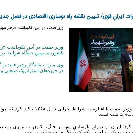
 ایرانِ قوی/ تبیین نقشه راه نوسازی اقتصادی در فصلِ جدید
وزیر صمت در آیین نکوداشت «رهبر شهید
وزیر صمت در آیین نکوداشت «رهب
کشور، به تبیینِ جایگاه «تولید» 
وی میراثِ ماندگارِ رهبرِ فقید را 
در حوزه‌های استراتژیک صنعتی و
نه» بنا شده است.
کرد: ایران از دورانِ بازسازیِ پس از جنگ، اکنون به ترازی رسیده
ان، نه یک دنباله‌رو، بلکه یک بازیگرِ صاحب‌فناوری است.