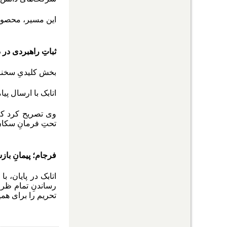
این مسیر، محصولِ
ثباتِ راهبردی در 
بخش کلیدیِ سخنا
اتابک با ارسال پی
وی تصریح کرد که 
تحتِ فرمانِ سکان
فرجام؛ پیمانِ با
اتابک در پایان، 
رساندنِ تمام ظرف
تحریم را برای ه