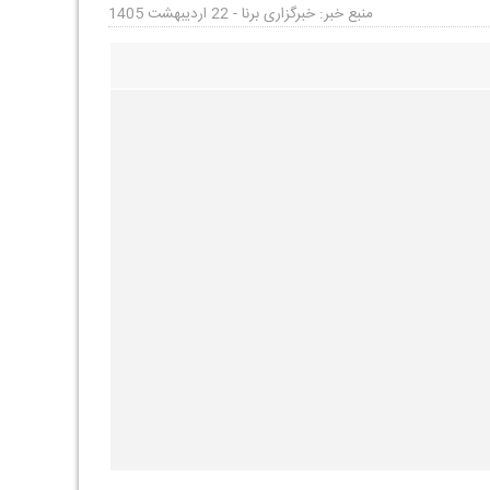
منبع خبر: خبرگزاری برنا - 22 اردیبهشت 1405