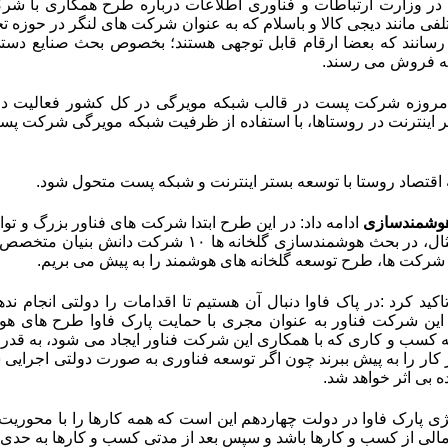
در وزارت ارتباطات و فناوری اطلاعات درباره طرح همکاری با شرک
 مانند دیجی کالا و باسلام که به عنوان شرکت های لنگر در حوزه تج
سانند که بعضا ارقام قابل توجهی هستند؛ بخصوص بحث صنایع دستی، 
به فروش می رسند
.
 امروزه شرکت پست در قالب شبکه مویرگی در کل کشور فعالیت داش
ر اینترنت در روستاها، با استفاده از ظرفیت شبکه مویرگی شرکت پ
ه اقتصاد روستا با توسعه بستر اینترنت و شبکه پست متحول شود
.
وشمندسازی
ادامه داد: در این طرح ابتدا شرکت های فناور بزرگ و ت
کنیم؛ به عنوان مثال، در بحث هوشمندسازی گلخا
 شرکت ها، طرح توسعه گلخانه های هوشمند را به پیش می بریم
.
اکید کرد
:
در پاک فاوا دنبال آن هستیم تا اقدامات را دولتی انجام 
این شرکت فناور به عنوان مجری با حمایت پارک فاوا طرح های هوشمن
کسب و کاری که با همکاری این شرکت فناور ایجاد می شود، به قدر
ار را به پیش ببرند چون اگر توسعه فناوری به صورت دولتی اجرایی ش
ه بی اثر خواهد شد
.
تژی پارک فاوا در دولت چهاردهم این است که همه کارها را با محو
مالی از کسب و کارها باشد و سپس بعد از مدتی کسب و کارها به حدی پا