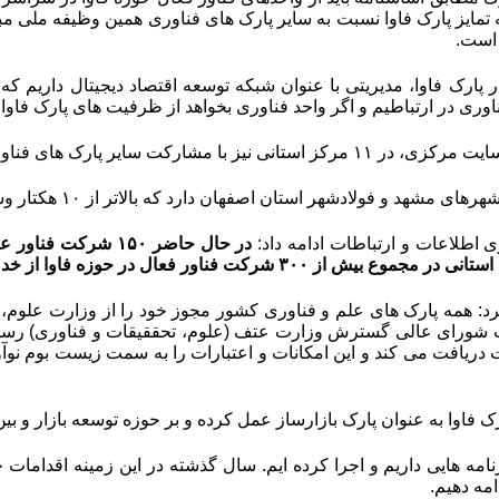
 تمایز پارک فاوا نسبت به سایر پارک های فناوری همین وظیفه ملی مبن
 است
.
ر پارک فاوا، مدیریتی با عنوان شبکه توسعه اقتصاد دیجیتال داریم که 
اوری در ارتباطیم و اگر واحد فناوری بخواهد از ظرفیت های پارک فاوا
ت سایر پارک های فناوری استانی دارای شعب (مراکز فناوری) است.
 مشهد و فولادشهر استان اصفهان دارد که بالاتر از ۱۰ هکتار وسعت دارند
 اطلاعات و ارتباطات ادامه داد:
در حال حاضر
۱۵۰
شرکت فناور عضو
استانی در مجموع بیش از
۳۰۰
شرکت فناور فعال در حوزه فاوا از خدما
: همه پارک های علم و فناوری کشور مجوز خود را از وزارت علوم، ت
 شورای عالی گسترش وزارت عتف (علوم، تحققیقات و فناوری) رسیده با
 دریافت می کند و این امکانات و اعتبارات را به سمت زیست ‌بوم نو
ک فاوا به عنوان پارک بازارساز عمل کرده و بر حوزه توسعه بازار و ب
مه هایی داریم و اجرا کرده ایم. سال گذشته در این زمینه اقدامات 
دامه دهیم
.