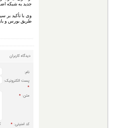
جدید به شبکه اض
وی با تأکید بر س
طریق بورس و باز
دیدگاه کاربران
نام:
پست الکترونیک:
*
متن:
*
کد امنیتی:
*
ک