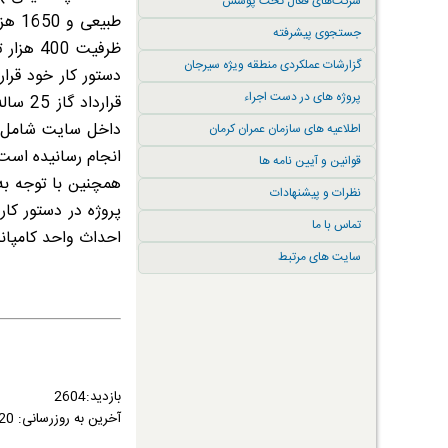
شرکت‌های فعال تحت پوشش
طبیعی و 1650 هزار تُن متانول در سال و تولید 400 هزار تُن پروپیلن و 200 هزار تُن اتیلن در سال و همچنین تولید پایین دستی شامل
جستجوی پیشرفته
ظرفیت 400 هزار تن
گزارشات عملکردی منطقه ویژه سیرجان
پروژه های در دست اجراء
قرارد
داخل سایت شامل ف
اطلاعیه های سازمان عمران کرمان
انجام رسانیده است 
قوانین و آیین نامه ها
همچنین با توجه به
نظرات و پیشنهادات
پروژه در دستور کا
تماس با ما
احداث واحد کامپاند
سایت های مرتبط
بازدید:2604
آخرین به روزرسانی:
1404/03/20