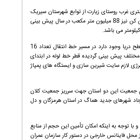
وژه شیرین سازی و تصفیه آب دریای عمان در منطقه 3/5 کیلومتری غرب روستای زیارت از توابع شهرستان سیریک
در استان هرمزگان در زمینی به مساحت 50 هکتار و همچنین ظرفیت آب شیرین کن نیز 88 میلیون متر مکعب در سال پیش بینی
از آنجا که در مسیر خط انتقال لوله به استان کرمان ارتفاعات 200 متری از سطح دریا وجود دارد در مسیر خط انتقال تعداد 16
ا ظرفیت های مختلف پیش بینی گردیده قطر خط لوله در ابتدای
اینچ می باشد. جهت تأمین انرژی لازم سایت شیرین سازی و ایستگاه های پمپاژ
کم جمعیت این دو استان جهت سرریز جمعیت کلان
جاد شهرهای جدید هماگ در استان هرمزگان و دل
آب بالغ بر 1/4 میلیارد دلار می باشد و با توجه به اینکه امکان تأمین این حجم از منابع
ز محل فاینانس خارجی در دستور کار سازمان عمران