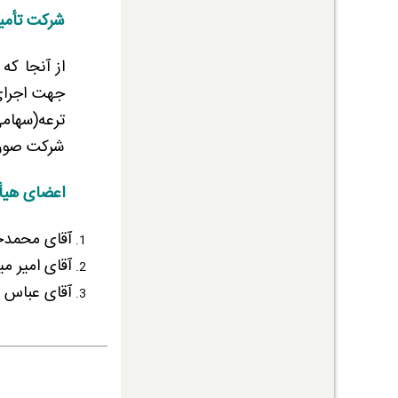
شرکت تأمین
از آنجا ک
ترعه(سهامی
شرکت صورت
اعضای هیأت
آقای محمدج
آقای امیر م
آقای عباس 