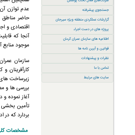
همچنین اهمیت 
شرکت‌های فعال تحت پوشش
عدم توازن آن
جستجوی پیشرفته
حاضر مناطق بس
گزارشات عملکردی منطقه ویژه سیرجان
اقتصادی و اج
پروژه های در دست اجراء
آنجا که قابلی
اطلاعیه های سازمان عمران کرمان
موجود منابع آ
قوانین و آیین نامه ها
نظرات و پیشنهادات
سازمان عمران
تماس با ما
کارآفرینان و 
سایت های مرتبط
زیرساخت های ک
آغاز نموده و 
تأمین بخشی ا
بردارد که در 
مشخصات کلی 