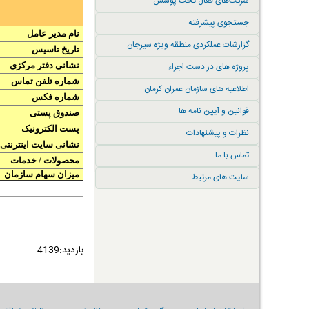
شرکت‌های فعال تحت پوشش
جستجوی پیشرفته
نام مدیر عامل
گزارشات عملکردی منطقه ویژه سیرجان
تاریخ تاسیس
پروژه های در دست اجراء
نشانی دفتر مرکزی
شماره تلفن تماس
اطلاعیه های سازمان عمران کرمان
شماره فکس
قوانین و آیین نامه ها
صندوق پستی
پست الکترونیک
نظرات و پیشنهادات
نشانی سایت اینترنتی
تماس با ما
محصولات / خدمات
میزان سهام سازمان
سایت های مرتبط
بازدید:4139