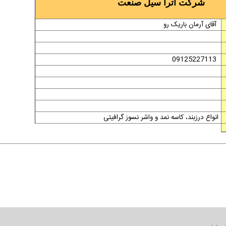
شرکت آترا سیل صنعت
آقای آرمان باریک رو
09125227113
انواع درزبند، کاسه نمد و واشر نسوز گرافیتی