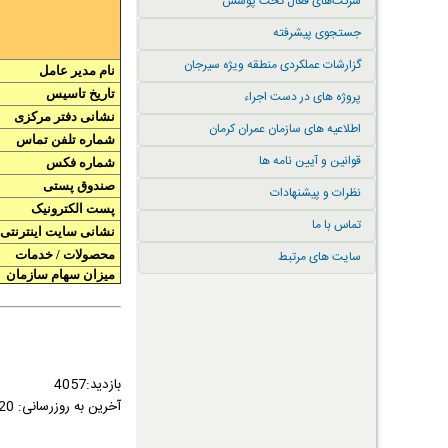
شرکت‌های فعال تحت پوشش
جستجوی پیشرفته
گزارشات عملکردی منطقه ویژه سیرجان
نام مدیر عامل
تاریخ تاسیس
پروژه های در دست اجراء
نشانی دفتر مرکزی
اطلاعیه های سازمان عمران کرمان
شماره تلفن تماس
قوانین و آیین نامه ها
شماره فکس
صندوق پستی
نظرات و پیشنهادات
پست الکترونیک
تماس با ما
نشانی سایت اینترنتی
سایت های مرتبط
محصولات / خدمات
میزان سهام سازمان
بازدید:4057
آخرین به روزرسانی:
1399/07/20