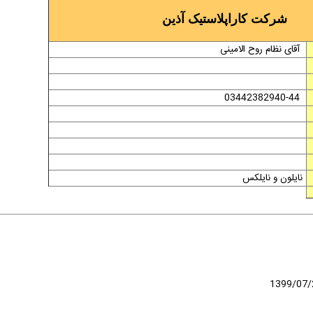
شرکت کاراپلاستیک آذین
آقای نظام روح الامینی
03442382940-44
نایلون و نایلکس