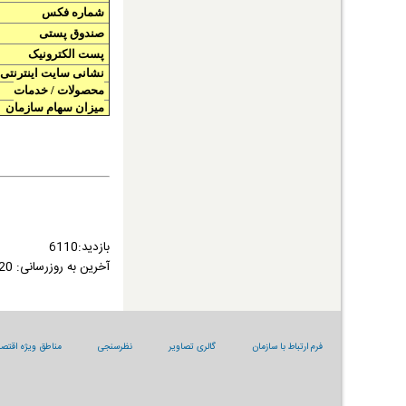
شماره فکس
صندوق پستی
پست الکترونیک
نشانی سایت اینترنتی
محصولات / خدمات
میزان سهام سازمان
بازدید:6110
آخرین به روزرسانی:
1399/07/20
فرم ارتباط با سازمان
گالری تصاویر
نظرسنجی
مناطق ویژه اقتصا