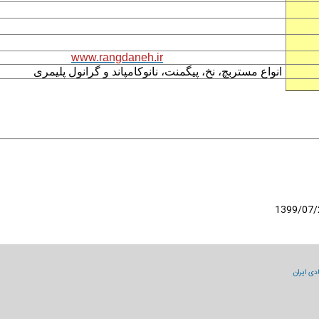
www.rangdaneh.ir
انواع مستربچ، نخ، پیگمنت، نانوکامپاند و گرانول پلیمری
دی ایران