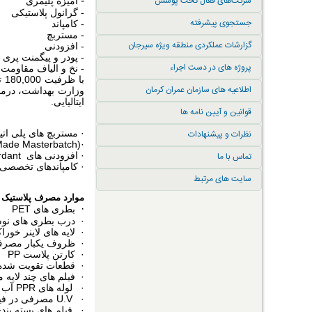
شرکت‌های فعال تحت پوشش
-
آمیزه پلیمری
- گرانول پلاستیکی
جستجوی پیشرفته
- کامپاند
- مستربچ
گزارشات عملکردی منطقه ویژه سیرجان
- افزودنی
- پودر و پیگمنت پری
پروژه های در دست اجراء
- نخ و الیاف مقاومت و
اطلاعیه های سازمان عمران کرمان
وزارت بهداشت، درمان
ایتالیایی.
قوانین و آیین نامه ها
نظرات و پیشنهادات
· مستربچ های پلی اتی
·(PE/ PS/ PP/PET/PA Mono and Tailor Made Masterbatch)
تماس با ما
· افزودنی های UV Stabilizer,Antioxidant,Optical Brightener,Flame retardant تهیه شده از مواد اولیه شرکت CIBA و دارای گواهی تایید شده
· کامپاندهای تخصصی 
سایت های مرتبط
موارد مصرف پلاستیک و
·
بطری های PET
· درب بطری های نوشا
· لایه های لاینر خوراکی، د
· ظروف یکبار مصرف PA ,PET,PE ,PS ,PP بهداشتی و بیمارستانی (ontact
· کارتن پلاست PP
· قطعات تقویت شده
· فیلم های چند لایه مورد
· لوله های PPR آب آشامیدنی
· U.V مصرفی در فیلم های کشاورزی و گلخانه ای
· فیلم های بسته بندی BOPP ,BOPET و ورق