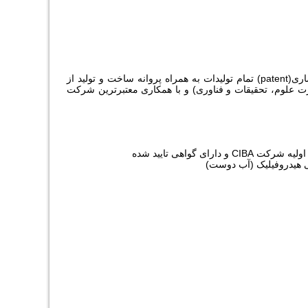
با ظرفیت 180,000 تن سالانه و با استفاده از ماشین آلات اروپایی، تکنولوژی و فرمولاسیون انحصاری(patent) تمام تولیدات به همراه پروانه ساخت و تولید از
ت علوم، تحقیقات و فناوری) و با همکاری معتبرترین شرکت
ی هیدروفیلیک (آب دوست)