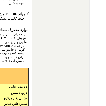
· سیم و کابل
کامپاند PE100 مشکی لوله:
·
جهت کامپاند مشکی، 
موارد مصرف نساجی
·
الیاف پلی استر، پل
نساجی و ورزشی.
· پارچه های Non woven بهداشتی و بیمارستانی.
· گونی و جامبو پلی پ
· سفید کننده جهت تولید الیاف
· براق کننده جهت تولید الیاف پلی است
· منسوجات نبافته، Spun bond ,Melt Blown مورد مصرف در صنایع بیمارستانی، صنعتی و بهداشتی.
نام مدیر عامل
تاریخ تاسیس
نشانی دفتر مرکزی
شماره تلفن تماس