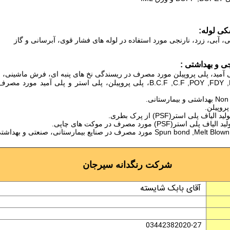
آبی، زرد، نارنجی مورد استفاده در لوله های فشار قوی، آبرسانی و گاز
 و بهداشتی :
ی آمید، پلی پروپیلن مورد مصرف در ریسندگی نخ های پنبه ای، فرش ماشینی، 
· نخ های B.C.F ,C.F ,POY ,FDY ,DTY ,TFO، پلی پروپیلن، پلی است
روپیلن.
 پلی استر(PSF) از پرک بطری.
ر(PSF) مورد مصرف در موکت های چاپی.
شرکت رنگدانه سیرجان
آقای بابک شایسته
03442382020-27