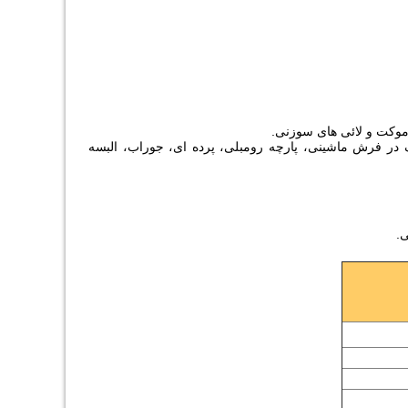
موکت و لائی های سوزنی.
ر و پلی آمید مورد مصرف در فرش ماشینی، پارچه رومبلی، پرده ای، جوراب، البسه